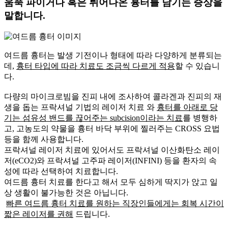
움푹 파이거나 혹은 튀어나온 흉터를 남기는 증상
을
말합니다.
여드름 흉터는 발생 기전이나 형태에 따라 다양하게 분류되는
데,
흉터 타입에 따라 치료도 조금씩 다르게 적용
할 수 있습니
다.
다량의 마이크로빔을 진피 내에 조사하여
콜라겐과 진피의 재
생을 돕는 프락셔널 기법의 레이저 치료
와
흉터를 아래로 당
기는 섬유성 밴드를 끊어주는 subcision이라는 치료
를 병행하
고,
고농도의 약물을 흉터 바닥 부위에 찔러주는 CROSS 요법
등을 함께 사용합니다.
프락셔널 레이저 치료에 있어서도
프락셔널 이산화탄소 레이
저(eCO2)와 프락셔널 고주파 레이저(INFINI) 등을 환자의 속
성에 따라 선택하여 치료
합니다.
여드름 흉터 치료를 한다고 해서 모두 심하게 딱지가 앉고 일
상 생활이 불가능한 것은 아닙니다.
빠른 여드름 흉터 치료를 원하는 직장인들에게는 회복 시간이
짧은 레이저를 권해
드립니다.