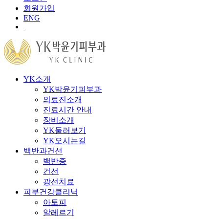
회원가입
ENG
YK소개
YK박윤기피부과
의료진소개
진료시간 안내
장비소개
YK둘러보기
YK오시는길
백반과건선
백반증
건선
광선치료
피부건강클리닉
아토피
알레르기