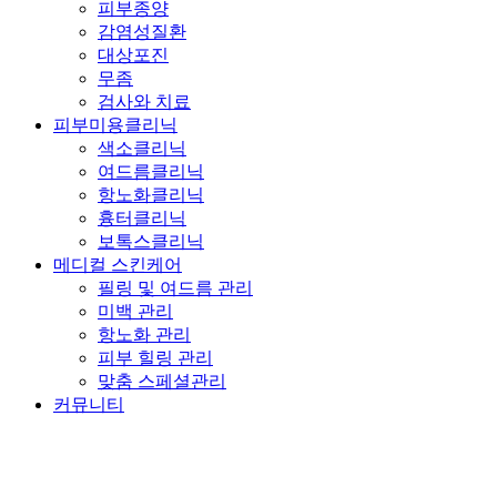
피부종양
감염성질환
대상포진
무좀
검사와 치료
피부미용클리닉
색소클리닉
여드름클리닉
항노화클리닉
흉터클리닉
보톡스클리닉
메디컬 스킨케어
필링 및 여드름 관리
미백 관리
항노화 관리
피부 힐링 관리
맞춤 스페셜관리
커뮤니티