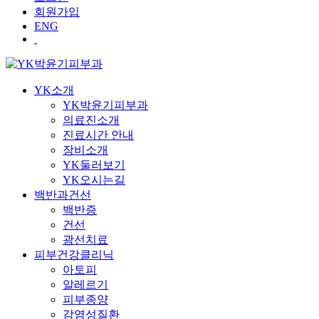
회원가입
ENG
YK소개
YK박윤기피부과
의료진소개
진료시간 안내
장비소개
YK둘러보기
YK오시는길
백반과건선
백반증
건선
광선치료
피부건강클리닉
아토피
알레르기
피부종양
감염성질환