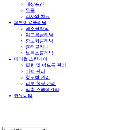
대상포진
무좀
검사와 치료
피부미용클리닉
색소클리닉
여드름클리닉
항노화클리닉
흉터클리닉
보톡스클리닉
메디컬 스킨케어
필링 및 여드름 관리
미백 관리
항노화 관리
피부 힐링 관리
맞춤 스페셜관리
커뮤니티